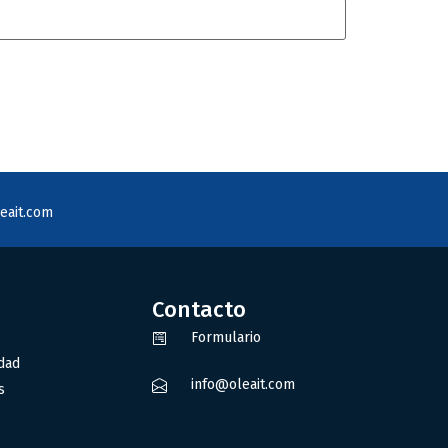
eait.com
Contacto
Formulario
idad
info@oleait.com
s