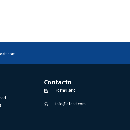
eait.com
Contacto
Formulario
idad
info@oleait.com
s